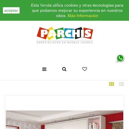
Esta tienda utiliza cookies y otras tecnologías para
INICIO
CONTACTO
BLOG
aceptar
que podamos mejorar su experiencia en nuestros
sitios.
Más Información