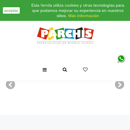
Esta tienda utiliza cookies y otras tecnologías para
INICIO
CONTACTO
BLOG
aceptar
que podamos mejorar su experiencia en nuestros
sitios.
Más Información
Proyecto 6
Proyecto 2
Proyecto 3
Proyecto 3
Proyecto 1