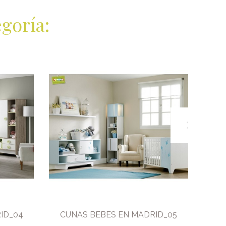
goría:
ID_04
CUNAS BEBES EN MADRID_05
CU