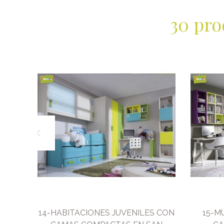
30 pro
N
14-HABITACIONES JUVENILES CON
15-M