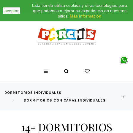
Esta tienda utiliza cookies y otras tecnologías para
INICIO
CONTACTO
BLOG
aceptar
que podamos mejorar su experiencia en nuestros
sitios.
Más Información
DORMITORIOS INDIVIDUALES
DORMITORIOS CON CAMAS INDIVIDUALES
14- DORMITORIOS