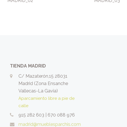
MADRID_02
MADRID_03
TIENDA MADRID
C/ Mazaterón,15 28031
Madrid (Zona Ensanche
Vallecas-La Gavia)
Aparcamiento libre a pie de
calle
915 282 603
|
670 088 976
madrid@mueblesparchis.com