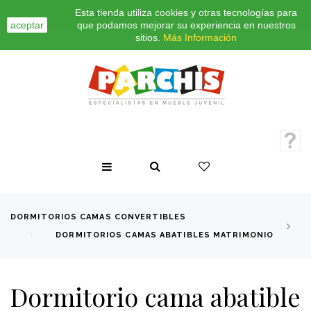
Esta tienda utiliza cookies y otras tecnologías para
INICIO
CONTACTO
BLOG
aceptar
que podamos mejorar su experiencia en nuestros
sitios.
Más Información
DORMITORIOS CAMAS CONVERTIBLES
DORMITORIOS CAMAS ABATIBLES MATRIMONIO
Dormitorio cama abatible