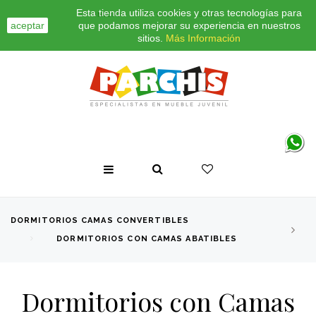
Esta tienda utiliza cookies y otras tecnologías para
INICIO
CONTACTO
BLOG
aceptar
que podamos mejorar su experiencia en nuestros
sitios.
Más Información
DORMITORIOS CAMAS CONVERTIBLES
DORMITORIOS CON CAMAS ABATIBLES
Dormitorios con Camas