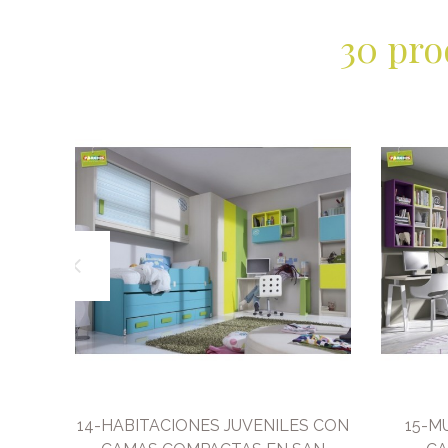
30 pro
N
14-HABITACIONES JUVENILES CON
15-M