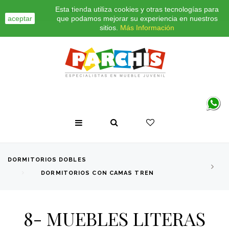
Esta tienda utiliza cookies y otras tecnologías para
INICIO
CONTACTO
BLOG
aceptar
que podamos mejorar su experiencia en nuestros
sitios.
Más Información
DORMITORIOS DOBLES
DORMITORIOS CON CAMAS TREN
8- MUEBLES LITERAS