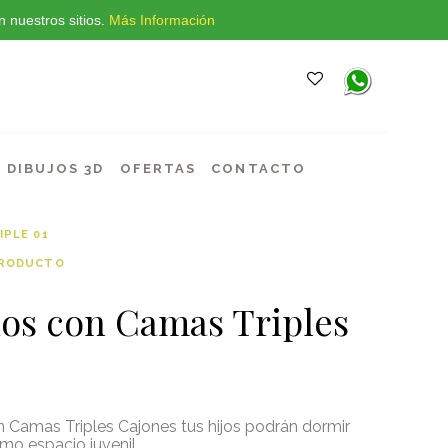
 nuestros sitios.
Más Información
DIBUJOS 3D
OFERTAS
CONTACTO
IPLE 01
PRODUCTO
os con Camas Triples
n Camas Triples Cajones tus hijos podrán dormir
mo espacio juvenil.