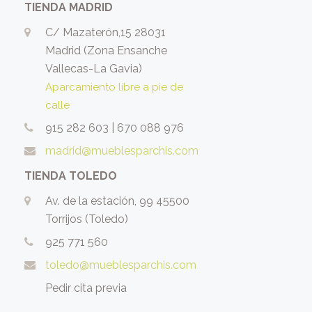
TIENDA MADRID
C/ Mazaterón,15 28031
Madrid (Zona Ensanche
Vallecas-La Gavia)
Aparcamiento libre a pie de
calle
915 282 603
|
670 088 976
madrid@mueblesparchis.com
TIENDA TOLEDO
Av. de la estación, 99 45500
Torrijos (Toledo)
925 771 560
toledo@mueblesparchis.com
Pedir cita previa