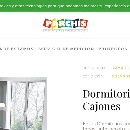
 cookies y otras tecnologías para que podamos mejorar su experiencia en
NDE ESTAMOS
SERVICIO DE MEDICIÓN
PROYECTOS
REFERENCIA
CAMA TR
CONDICIÓN:
NUEVO 
Dormitori
Cajones
En los Dormitorios co
todos juntos en el mis