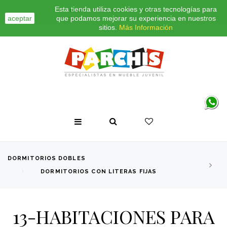
Esta tienda utiliza cookies y otras tecnologías para
INICIO
CONTACTO
BLOG
aceptar
que podamos mejorar su experiencia en nuestros
sitios.
Más Información
DORMITORIOS DOBLES
DORMITORIOS CON LITERAS FIJAS
13-HABITACIONES PARA