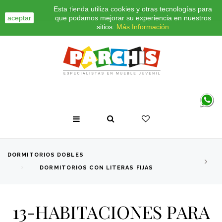
Esta tienda utiliza cookies y otras tecnologías para
INICIO
CONTACTO
BLOG
aceptar
que podamos mejorar su experiencia en nuestros
sitios.
Más Información
DORMITORIOS DOBLES
DORMITORIOS CON LITERAS FIJAS
13-HABITACIONES PARA