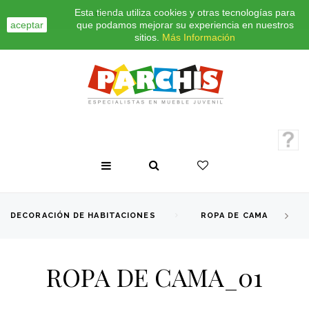
Esta tienda utiliza cookies y otras tecnologías para
INICIO
CONTACTO
BLOG
aceptar
que podamos mejorar su experiencia en nuestros
sitios.
Más Información
DECORACIÓN DE HABITACIONES
ROPA DE CAMA
ROPA DE CAMA_01