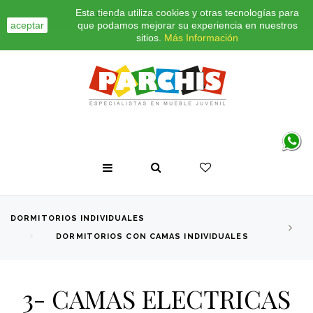
Esta tienda utiliza cookies y otras tecnologías para
INICIO
CONTACTO
BLOG
aceptar
que podamos mejorar su experiencia en nuestros
sitios.
Más Información
DORMITORIOS INDIVIDUALES
DORMITORIOS CON CAMAS INDIVIDUALES
3- CAMAS ELECTRICAS