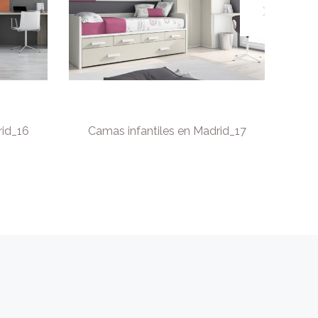
rid_16
Camas infantiles en Madrid_17
Ca