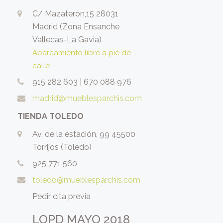
C/ Mazaterón,15 28031
Madrid (Zona Ensanche
Vallecas-La Gavia)
Aparcamiento libre a pie de
calle
915 282 603
|
670 088 976
madrid@mueblesparchis.com
TIENDA TOLEDO
Av. de la estación, 99 45500
Torrijos (Toledo)
925 771 560
toledo@mueblesparchis.com
Pedir cita previa
LOPD MAYO 2018