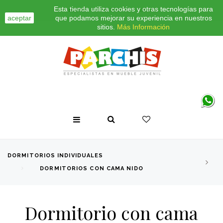
Esta tienda utiliza cookies y otras tecnologías para
INICIO
CONTACTO
BLOG
aceptar
que podamos mejorar su experiencia en nuestros
sitios.
Más Información
DORMITORIOS INDIVIDUALES
DORMITORIOS CON CAMA NIDO
Dormitorio con cama