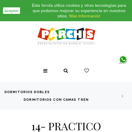
Esta tienda utiliza cookies y otras tecnologías para
INICIO
CONTACTO
BLOG
aceptar
que podamos mejorar su experiencia en nuestros
sitios.
Más Información
DORMITORIOS DOBLES
DORMITORIOS CON CAMAS TREN
14- PRACTICO