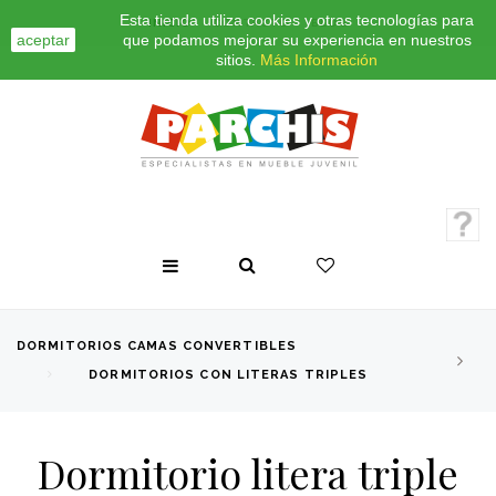
Esta tienda utiliza cookies y otras tecnologías para
INICIO
CONTACTO
BLOG
aceptar
que podamos mejorar su experiencia en nuestros
sitios.
Más Información
DORMITORIOS CAMAS CONVERTIBLES
DORMITORIOS CON LITERAS TRIPLES
Dormitorio litera triple