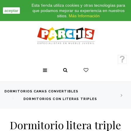
Esta tienda utiliza cookies y otras tecnologías para
INICIO
CONTACTO
BLOG
aceptar
que podamos mejorar su experiencia en nuestros
sitios.
Más Información
DORMITORIOS CAMAS CONVERTIBLES
DORMITORIOS CON LITERAS TRIPLES
Dormitorio litera triple