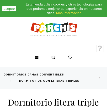
Esta tienda utiliza cookies y otras tecnologías para
INICIO
CONTACTO
BLOG
aceptar
que podamos mejorar su experiencia en nuestros
sitios.
Más Información
DORMITORIOS CAMAS CONVERTIBLES
DORMITORIOS CON LITERAS TRIPLES
Dormitorio litera triple