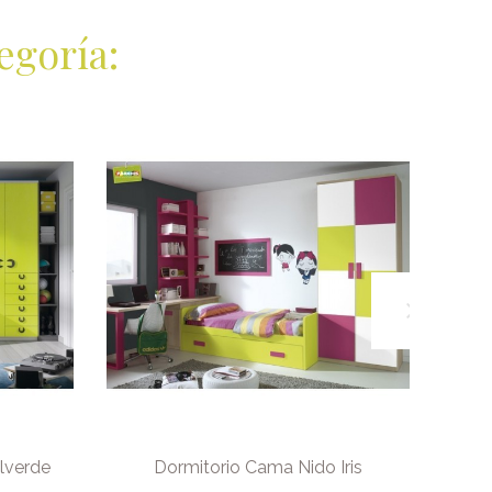
egoría:
lverde
Dormitorio Cama Nido Iris
D