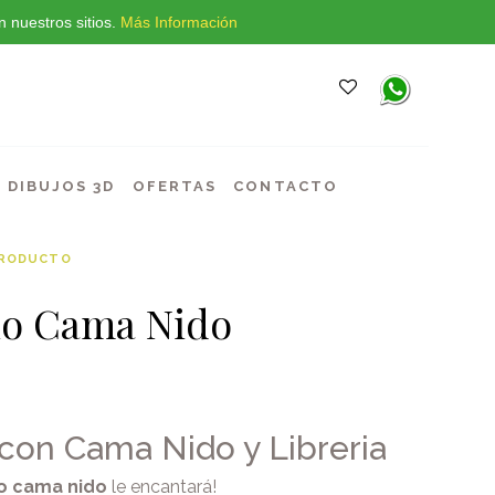
 nuestros sitios.
Más Información
DIBUJOS 3D
OFERTAS
CONTACTO
PRODUCTO
io Cama Nido
con Cama Nido y Libreria
io cama nido
le encantará!