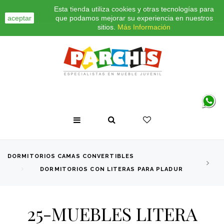
Esta tienda utiliza cookies y otras tecnologías para
INICIO
CONTACTO
BLOG
aceptar
que podamos mejorar su experiencia en nuestros
sitios.
Más Información
DORMITORIOS CAMAS CONVERTIBLES
DORMITORIOS CON LITERAS PARA PLADUR
25-MUEBLES LITERA