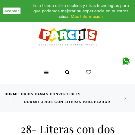
Esta tienda utiliza cookies y otras tecnologías para
INICIO
CONTACTO
BLOG
aceptar
que podamos mejorar su experiencia en nuestros
sitios.
Más Información
DORMITORIOS CAMAS CONVERTIBLES
DORMITORIOS CON LITERAS PARA PLADUR
28- Literas con dos