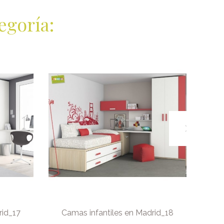
egoría:
rid_17
Camas infantiles en Madrid_18
Ca